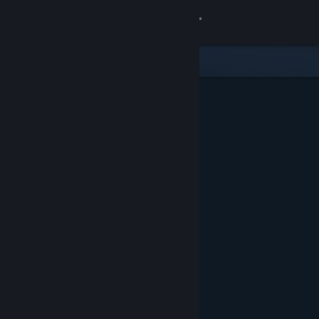
Kirjaudu sisään
Kauppa
Yhteisö
Tietoa
Tuki
Vaihda kieli
Hanki Steam-mobiilisovellus
Näytä työpöytäsivusto