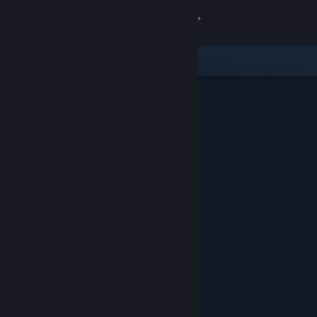
Iniciar sessão
Loja
Comunidade
Sobre
Suporte
Alterar idioma
Baixe o aplicativo móvel do Steam
Ver versão para computadores