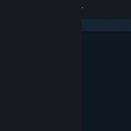
Bejelentkezés
Áruház
Közösség
Névjegy
Támogatás
Nyelvváltás
A Steam mobilalkalmazás beszerzése
Asztali weboldalra váltás