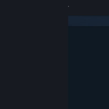
登入
商店
社群
關於
客服
變更語言
取得 Steam 行動應用程式
檢視電腦版網頁