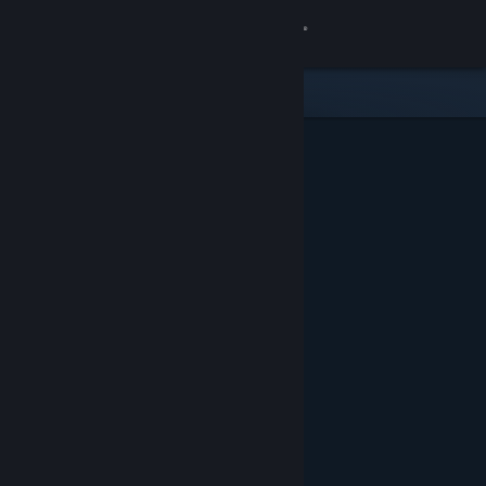
登录
商店
社区
关于
客服
更改语言
获取 Steam 手机应用
查看桌面版网站