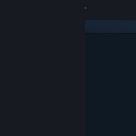
Iniciar sesión
Tienda
Comunidad
Acerca de
Soporte
Cambiar idioma
Obtener la aplicación de Steam Mobile
Ver versión clásica