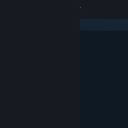
Login
Toko
Komunitas
Tentang
Bantuan
Ubah bahasa
Dapatkan Aplikasi Seluler Steam
Lihat situs web desktop