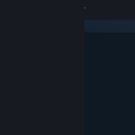
Σύνδεση
Κατάστημα
Κοινότητα
Σχετικά
Υποστήριξη
Αλλαγή γλώσσας
Αποκτήστε την εφαρμογή Steam για κινητές συσκευές
Προβολή ιστοσελίδας για υπολογιστές