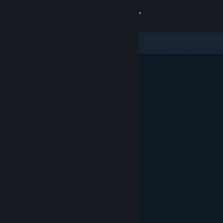
Kirjaudu sisään
Kauppa
Yhteisö
Tietoa
Tuki
Vaihda kieli
Hanki Steam-mobiilisovellus
Näytä työpöytäsivusto