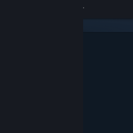
Вписване
Магазин
Общност
Относно
Поддръжка
Смяна на езика
Сдобийте се с мобилното Steam приложение
Преглед на сайта за настолни компютри