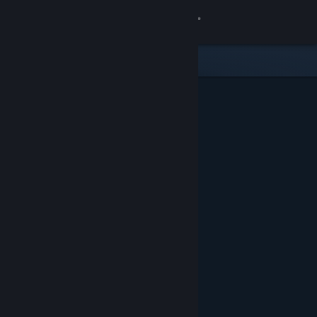
Anmelden
Shop
Community
Info
Support
Sprache ändern
Steam-Mobile-App herunterladen
Desktopversion anzeigen