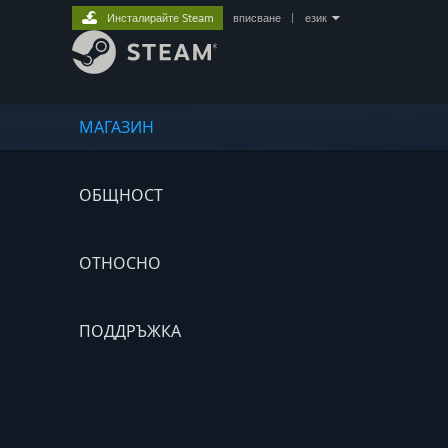
Инсталирайте Steam
вписване
|
език
МАГАЗИН
ОБЩНОСТ
ОТНОСНО
ПОДДРЪЖКА