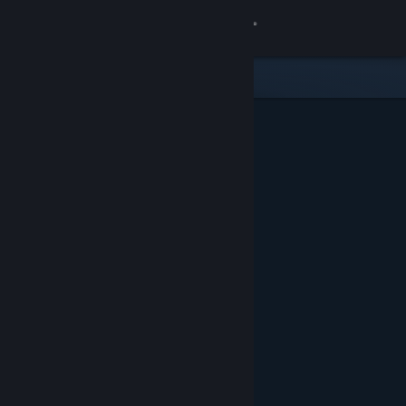
Увійти
Крамниця
Спільнота
Інформація
Підтримка
Змінити мову
Завантажити мобільний застосунок Steam
Переглянути повну версію