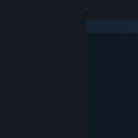
登入
商店
社群
關於
客服
變更語言
取得 Steam 行動應用程式
檢視電腦版網頁