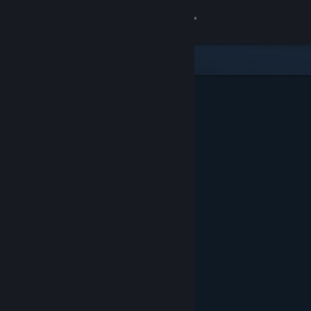
Login
Toko
Komunitas
Tentang
Bantuan
Ubah bahasa
Dapatkan Aplikasi Seluler Steam
Lihat situs web desktop