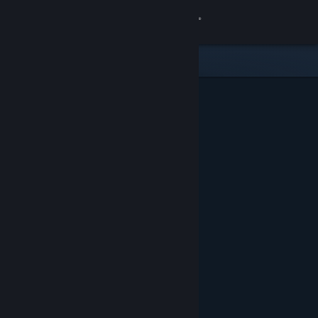
Log på
Butik
Fællesskab
Om
Support
Skift sprog
Hent Steam-mobilappen
Vis desktop-webside