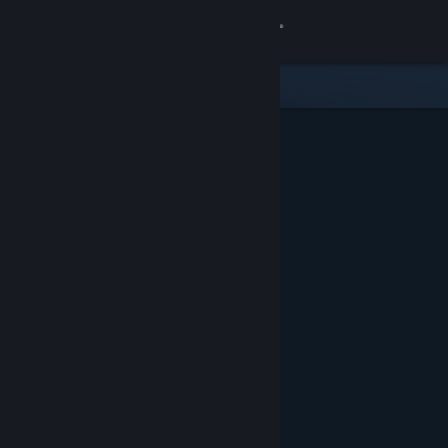
Zaloguj się
Sklep
Społeczność
Informacje
Wsparcie
Zmień język
Pobierz aplikację mobilną Steam
Wersja przeglądarkowa