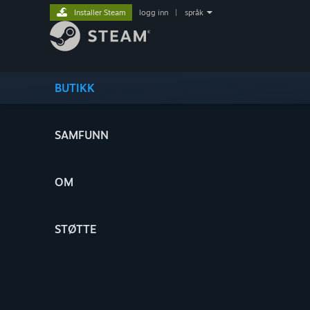
Installer Steam
logg inn
|
språk
BUTIKK
SAMFUNN
OM
STØTTE