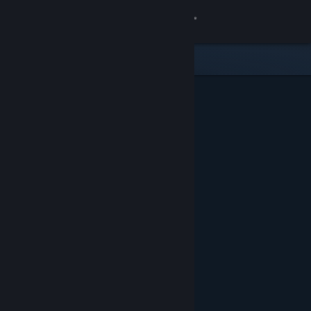
登录
商店
社区
关于
客服
更改语言
获取 Steam 手机应用
查看桌面版网站