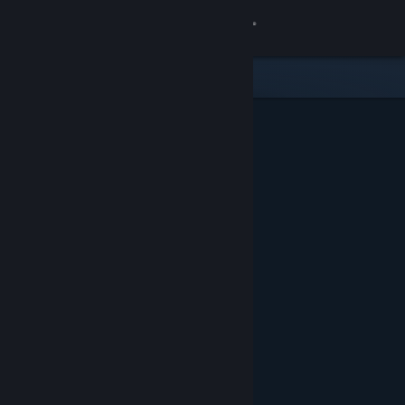
Logg inn
Butikk
Samfunn
Om
Kundestøtte
Bytt språk
Skaff deg Steam-appen på mobil
Vis skrivebordsversjon