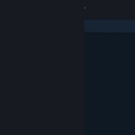
Se connecter
Magasin
Communauté
À propos
Support
Changer la langue
Télécharger l'application mobile Steam
Voir version ordi. du site