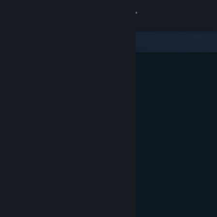
Logg inn
Butikk
Samfunn
Om
Kundestøtte
Bytt språk
Skaff deg Steam-appen på mobil
Vis skrivebordsversjon