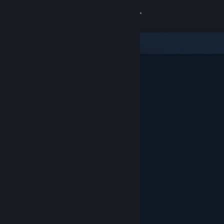
Giriş yap
Mağaza
Topluluk
Hakkında
Destek
Dili değiştir
Steam mobil uygulamasını yükle
Masaüstü internet sitesini görüntüle