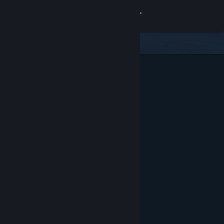
Accedi
Negozio
Comunità
Informazioni
Assistenza
Cambia la lingua
Ottieni l'app mobile di Steam
Visualizza il sito web per desktop