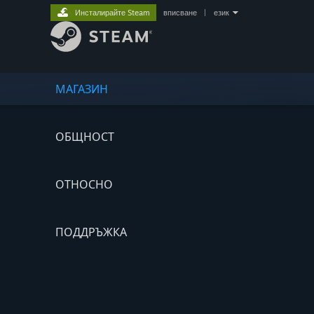
Инсталирайте Steam
вписване
|
език
МАГАЗИН
ОБЩНОСТ
ОТНОСНО
ПОДДРЪЖКА