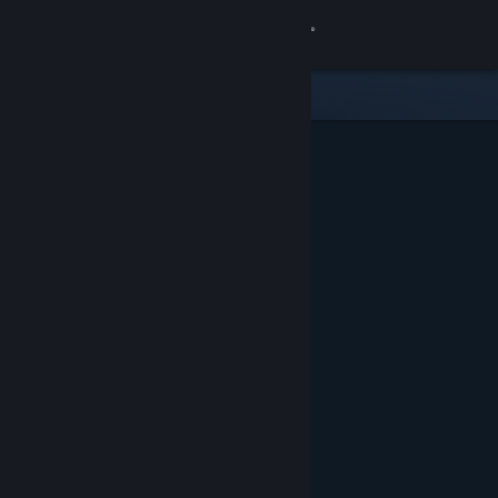
Log på
Butik
Fællesskab
Om
Support
Skift sprog
Hent Steam-mobilappen
Vis desktop-webside