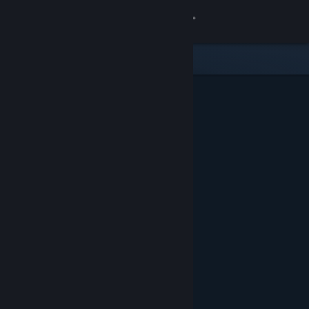
Iniciar sessão
Loja
Comunidade
Sobre
Suporte
Alterar idioma
Baixe o aplicativo móvel do Steam
Ver versão para computadores