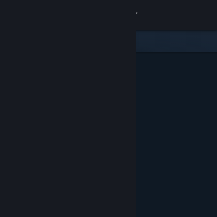
Σύνδεση
Κατάστημα
Κοινότητα
Σχετικά
Υποστήριξη
Αλλαγή γλώσσας
Αποκτήστε την εφαρμογή Steam για κινητές συσκευές
Προβολή ιστοσελίδας για υπολογιστές