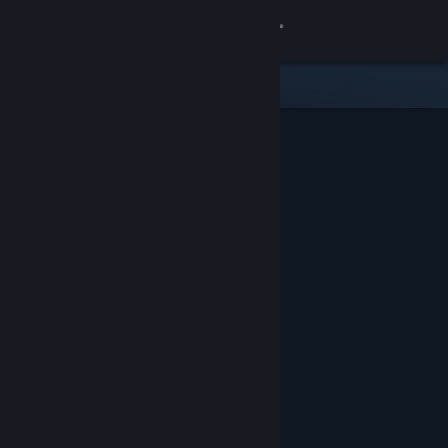
เข้าสู่ระบบ
ร้านค้า
ชุมชน
เกี่ยวกับ
ฝ่ายสนับสนุน
เปลี่ยนภาษา
รับแอป Steam แบบพกพา
ชมเว็บไซต์สำหรับเดสก์ท็อป