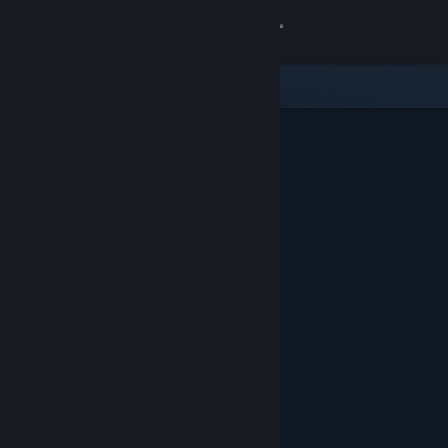
Sign in
Gedung
Komuniti
Tentang
Sokongan
Ubah bahasa
Dapatkan Steam Mobile App
Lihat laman web desktop