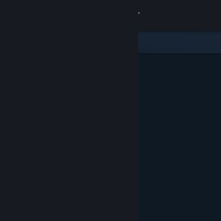
Bejelentkezés
Áruház
Közösség
Névjegy
Támogatás
Nyelvváltás
A Steam mobilalkalmazás beszerzése
Asztali weboldalra váltás