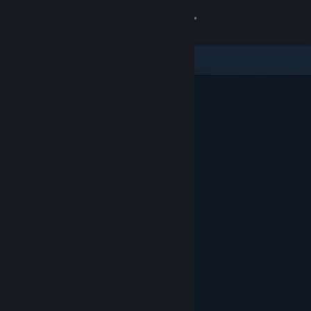
Log på
Butik
Fællesskab
Om
Support
Skift sprog
Hent Steam-mobilappen
Vis desktop-webside