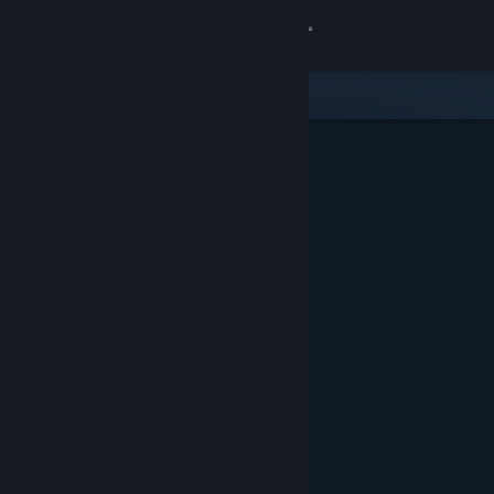
Вписване
Магазин
Общност
Относно
Поддръжка
Смяна на езика
Сдобийте се с мобилното Steam приложение
Преглед на сайта за настолни компютри