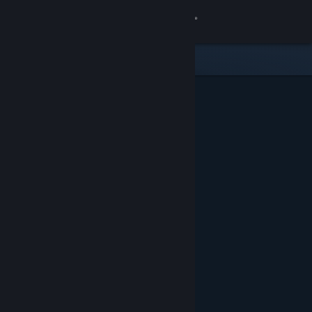
Sign in
Gedung
Komuniti
Tentang
Sokongan
Ubah bahasa
Dapatkan Steam Mobile App
Lihat laman web desktop