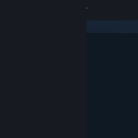
Inloggen
Winkel
Community
Over
Ondersteuning
Taal wijzigen
Download de mobiele Steam-app
Desktopwebsite weergeven