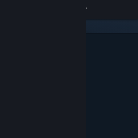
Logga in
Butik
Gemenskap
Om
Support
Byt språk
Skaffa Steams mobilapp
Se skrivbordswebbplats