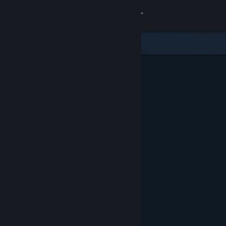
Přihlásit se
Obchod
Komunita
Informace
Podpora
Změnit jazyk
Mobilní aplikace služby Steam
Desktopová verze stránky