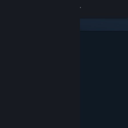
เข้าสู่ระบบ
ร้านค้า
ชุมชน
เกี่ยวกับ
ฝ่ายสนับสนุน
เปลี่ยนภาษา
รับแอป Steam แบบพกพา
ชมเว็บไซต์สำหรับเดสก์ท็อป