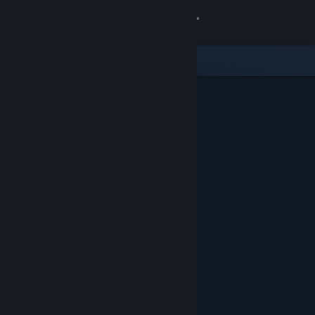
Iniciar sesión
Tienda
Comunidad
Acerca de
Soporte
Cambiar idioma
Descargar Steam Mobile
Ver versión clásica