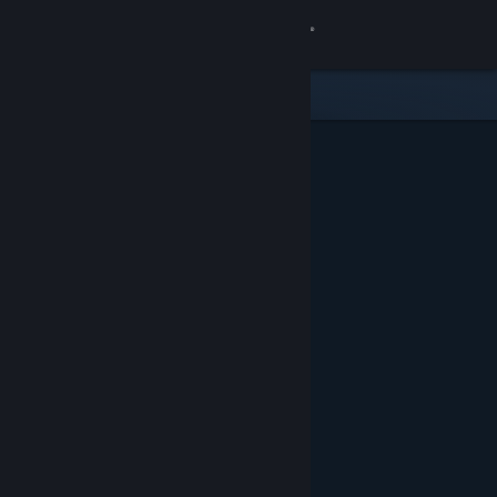
Conectează-te
Magazin
Comunitate
Despre
Asistență
Schimbă limba
Obține aplicația Steam pentru dispozitive mobile
Vezi site în versiunea pentru desktop