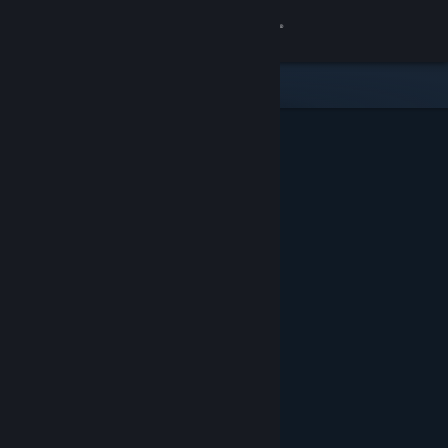
Zaloguj się
Sklep
Społeczność
Informacje
Wsparcie
Zmień język
Pobierz aplikację mobilną Steam
Wersja przeglądarkowa