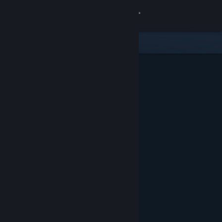
Σύνδεση
Κατάστημα
Κοινότητα
Σχετικά
Υποστήριξη
Αλλαγή γλώσσας
Αποκτήστε την εφαρμογή Steam για κινητές συσκευές
Προβολή ιστοσελίδας για υπολογιστές