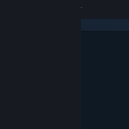
Anmelden
Shop
Community
Info
Support
Sprache ändern
Steam-Mobile-App herunterladen
Desktopversion anzeigen