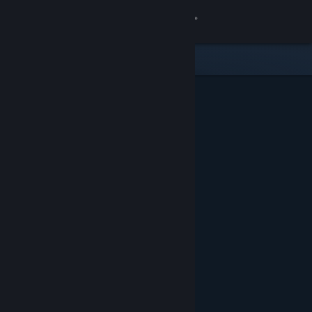
Đăng nhập
Cửa hàng
Cộng đồng
Thông tin
Hỗ trợ
Thay đổi ngôn ngữ
Cài ứng dụng Steam di động
Xem web cho desktop