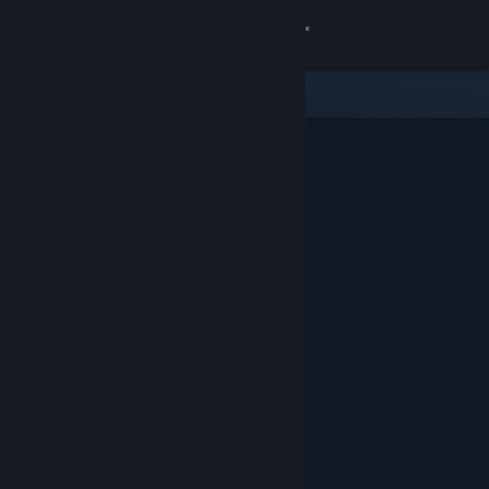
Iniciar sesión
Tienda
Comunidad
Acerca de
Soporte
Cambiar idioma
Obtener la aplicación de Steam Mobile
Ver versión clásica