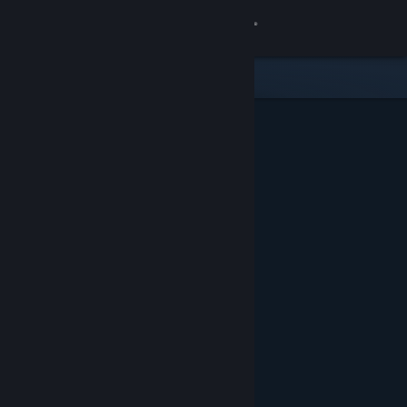
Σύνδεση
Κατάστημα
Κοινότητα
Σχετικά
Υποστήριξη
Αλλαγή γλώσσας
Αποκτήστε την εφαρμογή Steam για κινητές συσκευές
Προβολή ιστοσελίδας για υπολογιστές