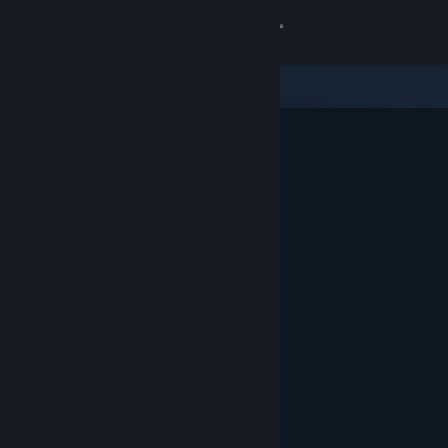
Войти
Магазин
Сообщество
Информация
Поддержка
Изменить язык
Скачать мобильное приложение Steam
Полная версия