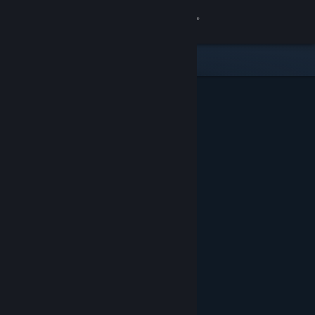
Login
Toko
Komunitas
Tentang
Bantuan
Ubah bahasa
Dapatkan Aplikasi Seluler Steam
Lihat situs web desktop