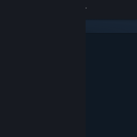
เข้าสู่ระบบ
ร้านค้า
ชุมชน
เกี่ยวกับ
ฝ่ายสนับสนุน
เปลี่ยนภาษา
รับแอป Steam แบบพกพา
ชมเว็บไซต์สำหรับเดสก์ท็อป