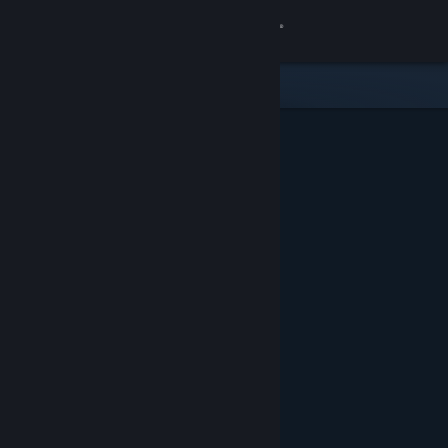
Logg inn
Butikk
Samfunn
Om
Kundestøtte
Bytt språk
Skaff deg Steam-appen på mobil
Vis skrivebordsversjon